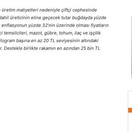
n üretim maliyetleri nedeniyle çiftçi cephesinde
dahil üreticinin eline geçecek tutar buğdayda yüzde
ık enflasyonun yüzde 32’nin üzerinde olması fiyatların
i temsilcileri, mazot, gübre, tohum, ilaç ve işçilik
ilogram başına en az 20 TL seviyesinin altındaki
yor. Destekle birlikte rakamın en azından 25 bin TL