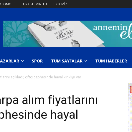
OTOMOBİL
TURKISH MINUTE
BİZ KİMİZ
YAZARLAR
SPOR
TÜM SAYFALAR
TÜM HABERLER
rını açıkladı; çiftçi cephesinde hayal kırıklığı var
pa alım fiyatlarını
cephesinde hayal