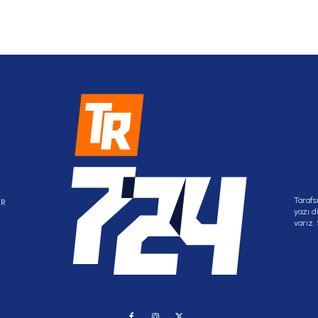
Tarafs
ER
yazı d
varız.