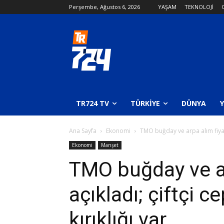
Perşembe, Ağustos 6, 2026
YAŞAM
TEKNOLOJİ
TR724 TV
TÜRKIYE
DÜNYA
Ana Sayfa
Ekonomi
TMO buğday ve arpa alım fiyatla
Ekonomi
Manşet
TMO buğday ve ar
açıkladı; çiftçi 
kırıklığı var