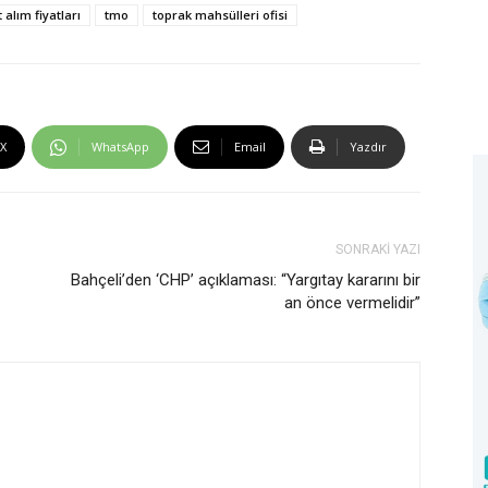
alım fiyatları
tmo
toprak mahsülleri ofisi
X
WhatsApp
Email
Yazdır
SONRAKİ YAZI
Bahçeli’den ‘CHP’ açıklaması: “Yargıtay kararını bir
an önce vermelidir”