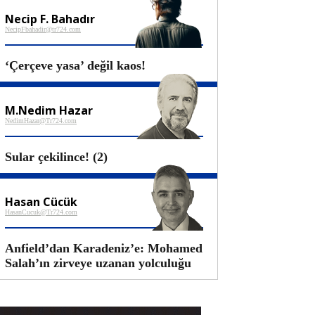
Necip F. Bahadır
NecipFbahadir@tr724.com
‘Çerçeve yasa’ değil kaos!
M.Nedim Hazar
NedimHazar@Tr724.com
Sular çekilince! (2)
Hasan Cücük
HasanCucuk@Tr724.com
Anfield’dan Karadeniz’e: Mohamed
Salah’ın zirveye uzanan yolculuğu