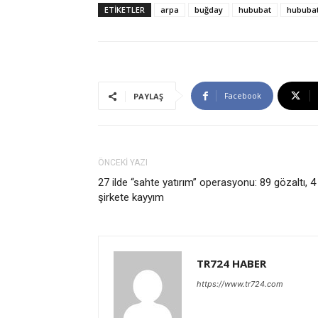
ETİKETLER
arpa
buğday
hububat
hububat 
Facebook
PAYLAŞ
ÖNCEKİ YAZI
27 ilde “sahte yatırım” operasyonu: 89 gözaltı, 4
şirkete kayyım
TR724 HABER
https://www.tr724.com