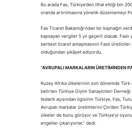
Bu arada Fas, Türkiye’den ithal ettiği bin 
oranda artırılmasına yönelik düzenlemeyi P
Fas Ticaret Bakanlığı’ndan bir kaynağın verdi
kapsayan vergiler 5 yıl geçerli olacak. Faslı y
serbest ticaret anlaşmasının Faslı üreticile
olduğundan şikâyet ediyordu.
“AVRUPALI MARKALARIN ÜRETİMİNDEN P
Kuzey Afrika ülkelerinin son dönemde Türk mal
belirten Türkiye Giyim Sanayicileri Derneği
tedarik açısından ilgisinin Türkiye, Fas, Tun
Avrupalı markalar üretimlerini Çin’den Türki
ülkeler de bunu görüyor ve Türkiye’yi oyunun
engeller çıkarıyorlar.” dedi.