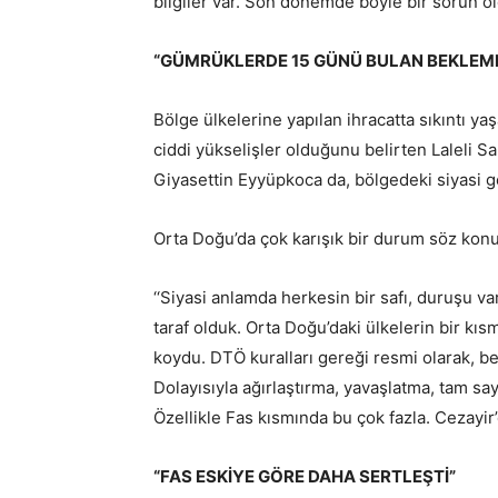
bilgiler var. Son dönemde böyle bir sorun old
“GÜMRÜKLERDE 15 GÜNÜ BULAN BEKLEM
Bölge ülkelerine yapılan ihracatta sıkıntı y
ciddi yükselişler olduğunu belirten Laleli S
Giyasettin Eyyüpkoca da, bölgedeki siyasi gel
Orta Doğu’da çok karışık bir durum söz ko
‘‘Siyasi anlamda herkesin bir safı, duruşu var
taraf olduk. Orta Doğu’daki ülkelerin bir kıs
koydu. DTÖ kuralları gereği resmi olarak, be
Dolayısıyla ağırlaştırma, yavaşlatma, tam s
Özellikle Fas kısmında bu çok fazla. Cezayir’
“FAS ESKİYE GÖRE DAHA SERTLEŞTİ”