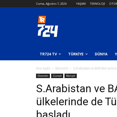
Cuma, Ağustos 7, 2026
YAŞAM
TEKNOLOJİ
OTOM
TR724 TV
TÜRKIYE
DÜNYA
Ana Sayfa
Ekonomi
S.Arabistan ve BAE’den sonra 
Ekonomi
Güncel
Manşet
S.Arabistan ve B
ülkelerinde de T
başladı