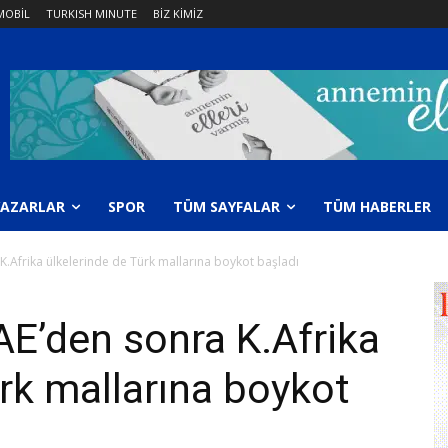
OBİL
TURKISH MINUTE
BİZ KİMİZ
YAZARLAR
SPOR
TÜM SAYFALAR
TÜM HABERLER
K.Afrika ülkelerinde de Türk mallarına boykot başladı
AE’den sonra K.Afrika
ürk mallarına boykot