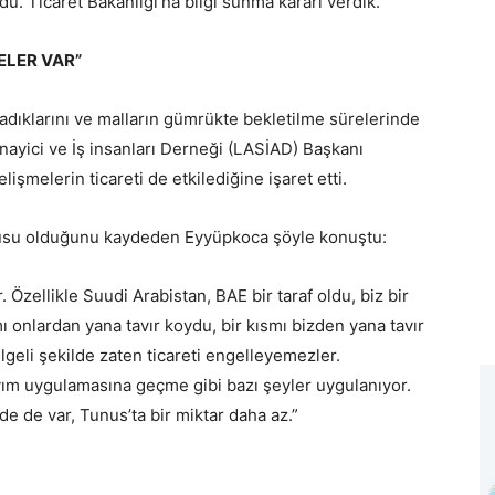
u. Ticaret Bakanlığı’na bilgi sunma kararı verdik.”
ELER VAR”
aşadıklarını ve malların gümrükte bekletilme sürelerinde
anayici ve İş insanları Derneği (LASİAD) Başkanı
işmelerin ticareti de etkilediğine işaret etti.
nusu olduğunu kaydeden Eyyüpkoca şöyle konuştu:
. Özellikle Suudi Arabistan, BAE bir taraf oldu, biz bir
mı onlardan yana tavır koydu, bir kısmı bizden yana tavır
lgeli şekilde zaten ticareti engelleyemezler.
ayım uygulamasına geçme gibi bazı şeyler uygulanıyor.
de de var, Tunus’ta bir miktar daha az.”