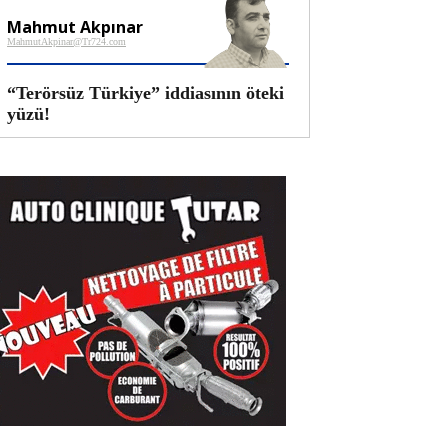
Mahmut Akpınar
MahmutAkpinar@Tr724.com
“Terörsüz Türkiye” iddiasının öteki
yüzü!