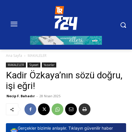
Ana Sayfa
MAKALELER
MAKALELER
Siyaset
Yazarlar
Kadir Özkaya’nın sözü doğru,
işi eğri!
Necip F. Bahadır
-
28 Nisan 2025
Gerçekler bizimle anlaşılır. Tıklayın güvenilir haber