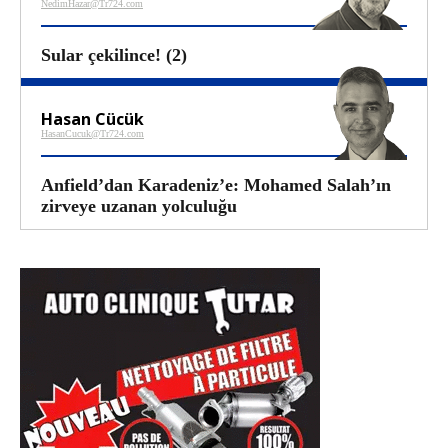
NedimHazar@Tr724.com
Sular çekilince! (2)
Hasan Cücük
HasanCucuk@Tr724.com
Anfield’dan Karadeniz’e: Mohamed Salah’ın
zirveye uzanan yolculuğu