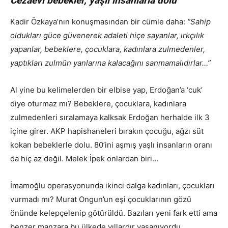
Cezaevi bebekler, yaşlı insanlarla dolu
Kadir Özkaya’nın konuşmasından bir cümle daha:
“Sahip
oldukları güce güvenerek adaleti hiçe sayanlar, ırkçılık
yapanlar, bebeklere, çocuklara, kadınlara zulmedenler,
yaptıkları zulmün yanlarına kalacağını sanmamalıdırlar…”
Al yine bu kelimelerden bir elbise yap, Erdoğan’a ‘cuk’
diye oturmaz mı? Bebeklere, çocuklara, kadınlara
zulmedenleri sıralamaya kalksak Erdoğan herhalde ilk 3
içine girer. AKP hapishaneleri bırakın çocuğu, ağzı süt
kokan bebeklerle dolu. 80’ini aşmış yaşlı insanların oranı
da hiç az değil. Melek İpek onlardan biri…
İmamoğlu operasyonunda ikinci dalga kadınları, çocukları
vurmadı mı? Murat Ongun’un eşi çocuklarının gözü
önünde kelepçelenip götürüldü. Bazıları yeni fark etti ama
benzer manzara bu ülkede yıllardır yaşanıyordu.