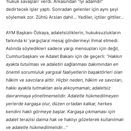
‘hukuk savaşları’ verdi. Arkasından “İyi adamdı!”
dedirtecek işler yaptı. Sonradan gelenler için aynı şeyi
söylemek zor. Zühtü Arslan dahil… Yediler, içtiler gittiler…
AYM Başkanı Özkaya, adaletsizliklerin, hukuksuzlukların
farkında ki ‘yargıçlara’ mesaj göndermeyi ihmal etmedi.
Aslında söyledikleri sadece yargı mensupları için değil,
Cumhurbaşkanı ve Adalet Bakanı için de geçerli:
“Hakkın
ayakta tutulması ve adaletin sağlanması bakımından en
önemli sorumluluk yargısal faaliyetlerin başaktörleri olan
hâkim ve savcılara aittir. Hiçbir neden, hâkim ve savcıları,
hakkı ayakta tutmaktan asla alıkoymamalı; adaletsiz
davranmaya yöneltmemelidir. Adaletle hükmedilmeyen
yerlerde kargaşa olur, düzen ortadan kalkar, herkes
kendini haklı görmeye başlar. Kargaşa çıkmaması için
adalet terazisi daima hak ve haklıyı gözeterek kullanılmalı
ve adaletle hükmedilmelidir…
”