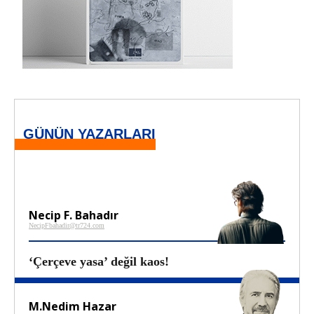
GÜNÜN YAZARLARI
Necip F. Bahadır
NecipFbahadir@tr724.com
‘Çerçeve yasa’ değil kaos!
M.Nedim Hazar