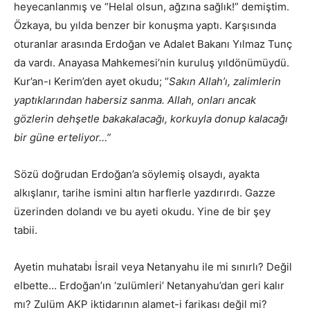
heyecanlanmış ve “Helal olsun, ağzına sağlık!” demiştim.
Özkaya, bu yılda benzer bir konuşma yaptı. Karşısında
oturanlar arasında Erdoğan ve Adalet Bakanı Yılmaz Tunç
da vardı. Anayasa Mahkemesi’nin kuruluş yıldönümüydü.
Kur’an-ı Kerim’den ayet okudu; “
Sakın Allah’ı, zalimlerin
yaptıklarından habersiz sanma. Allah, onları ancak
gözlerin dehşetle bakakalacağı, korkuyla donup kalacağı
bir güne erteliyor…”
Sözü doğrudan Erdoğan’a söylemiş olsaydı, ayakta
alkışlanır, tarihe ismini altın harflerle yazdırırdı. Gazze
üzerinden dolandı ve bu ayeti okudu. Yine de bir şey
tabii.
Ayetin muhatabı İsrail veya Netanyahu ile mi sınırlı? Değil
elbette… Erdoğan’ın ‘zulümleri’ Netanyahu’dan geri kalır
mı? Zulüm AKP iktidarının alamet-i farikası değil mi?