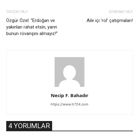
ÖNCEKİ YAZI
SONRAKİ YAZI
Özgür Özel: “Erdoğan ve
Aile içi ‘rol’ çatışmaları!
yakınları rahat etsin, yarın
bunun rövanşını almayız!”
Necip F. Bahadır
https://www.tr724.com
4 YORUMLAR