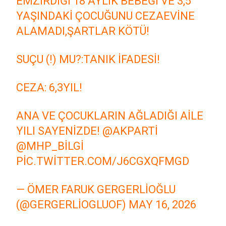
EMZIRDIĞI 18 AYLIK BEBEĞI VE 3,5
YAŞINDAKI ÇOCUĞUNU CEZAEVINE
ALAMADI,ŞARTLAR KÖTÜ!
SUÇU (!) MU?:TANIK IFADESI!
CEZA: 6,3YIL!
ANA VE ÇOCUKLARIN AĞLADIĞI AILE
YILI SAYENIZDE!
@AKPARTI
@MHP_BILGI
PIC.TWITTER.COM/J6CGXQFMGD
— ÖMER FARUK GERGERLIOĞLU
(@GERGERLIOGLUOF)
MAY 16, 2026