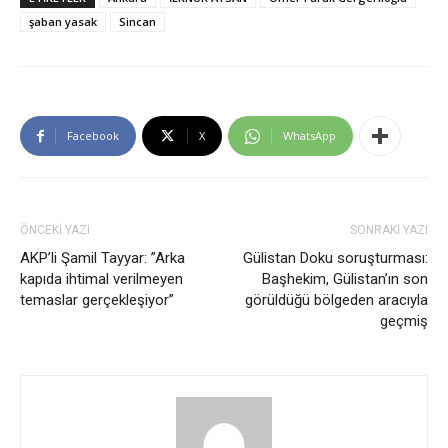
şaban yasak
Sincan
Facebook
X
WhatsApp
ÖNCEKİ YAZI
SONRAKİ YAZI
AKP’li Şamil Tayyar: ”Arka
Gülistan Doku soruşturması:
kapıda ihtimal verilmeyen
Başhekim, Gülistan’ın son
temaslar gerçekleşiyor”
görüldüğü bölgeden aracıyla
geçmiş