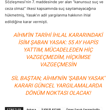
Sözleşmesi’nin 7. maddesinde yer alan “kanunsuz suç ve
ceza olmaz” ilkesi kapsamında suç sayılamayacağına
hükmetmiş, Yasak’ın adil yargılanma hakkının ihlal
edildiğine karar vermişti.
AİHM’IN TARIHI IHLAL KARARINDAKI
ISIM ŞABAN YASAK: 55 AY HAPIS
YATTIM, MÜCADELEDEN HIÇ
VAZGEÇMEDIM, HIÇKIMSE
VAZGEÇMESIN
SIL BAŞTAN; AİHM’NIN ‘ŞABAN YASAK’
KARARI GÜNCEL YARGILAMALARDA
DÖNÜM NOKTASI OLACAK!
ETİKETLER
Ankara
İLKNUR AYSAN
Ömer Faruk Gergerlioğlu