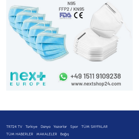
TR724 TV
Türkiye
Dünya
Yazarlar
Spor
TÜM SAYFALAR
TÜM HABERLER
MAKALELER
Bağış