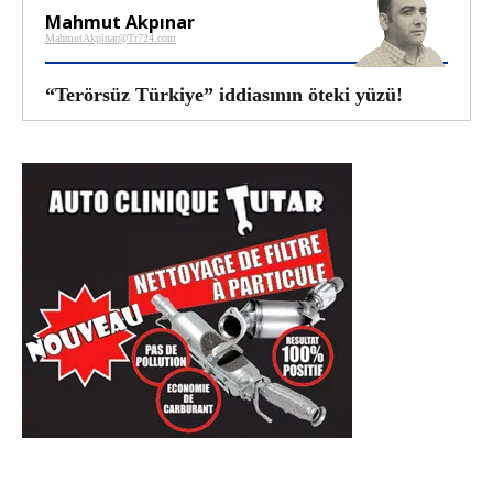
Mahmut Akpınar
MahmutAkpinar@Tr724.com
“Terörsüz Türkiye” iddiasının öteki yüzü!