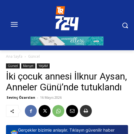
Ana Sayfa
Güncel
Güncel
Manşet
YAŞAM
İki çocuk annesi İlknur Aysan,
Anneler Günü’nde tutuklandı
Sevinç Özarslan
-
16 Mayıs 2026
Gerçekler bizimle anlaşılır. Tıklayın güvenilir haber