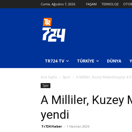
Cuma, Ağustos 7, 2026
YAŞAM
TEKNOLOJİ
OTOM
TR724 TV
TÜRKIYE
DÜNYA
Ana Sayfa
Spor
A Milliler, Kuzey Makedonya’yı 4-0
Spor
A Milliler, Kuzey
yendi
Tr724 Haber
-
1 Haziran 2026