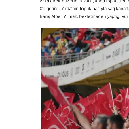
Arka direkte Merih’in vuruşunda top üstten a
0’a getirdi. Arda’nın topuk pasıyla sağ kanat
Barış Alper Yılmaz, bekletmeden yaptığı vuru