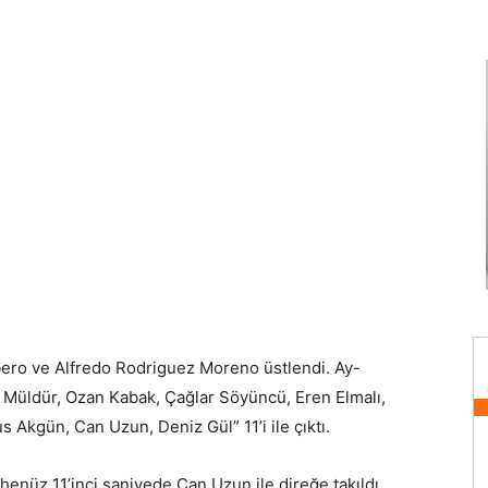
bero ve Alfredo Rodriguez Moreno üstlendi. Ay-
ert Müldür, Ozan Kabak, Çağlar Söyüncü, Eren Elmalı,
 Akgün, Can Uzun, Deniz Gül” 11’i ile çıktı.
 henüz 11’inci saniyede Can Uzun ile direğe takıldı.