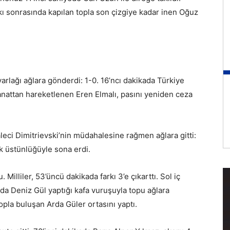
ı sonrasında kapılan topla son çizgiye kadar inen Oğuz
rlağı ağlara gönderdi: 1-0. 16’ncı dakikada Türkiye
 kanattan hareketlenen Eren Elmalı, pasını yeniden ceza
ci Dimitrievski’nin müdahalesine rağmen ağlara gitti:
ık üstünlüğüyle sona erdi.
u. Milliler, 53’üncü dakikada farkı 3’e çıkarttı. Sol iç
a Deniz Gül yaptığı kafa vuruşuyla topu ağlara
opla buluşan Arda Güler ortasını yaptı.