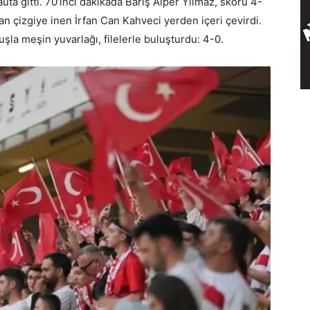
uta gitti. 70’inci dakikada Barış Alper Yılmaz, skoru 4-
tan çizgiye inen İrfan Can Kahveci yerden içeri çevirdi.
şla meşin yuvarlağı, filelerle buluşturdu: 4-0.