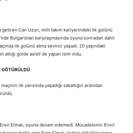
 getiren Can Uzun, milli takım kariyerindeki ilk golünü
’nde Bulgaristan karşılaşmasında oyuna sonradan dahil
maçında ilk golünü atma sevinci yaşadı. 20 yaşındaki
n attığı golde asisti de yapan isim oldu.
YE GÖTÜRÜLDÜ
maçının ilk yarısında yaşadığı sakatlığın ardından
ürüldü.
n Eren Elmalı, oyuna devam edemedi. Mücadelenin 8’inci
 başına darbe alan Eren Elmalı, tedavi olduktan sonra