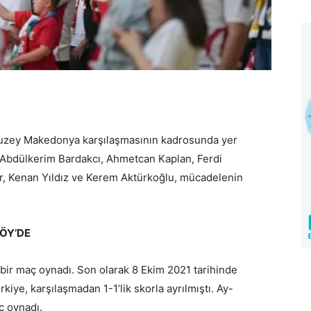
e Kuzey Makedonya karşılaşmasının kadrosunda yer
 Abdülkerim Bardakcı, Ahmetcan Kaplan, Ferdi
or, Kenan Yıldız ve Kerem Aktürkoğlu, mücadelenin
KÖY’DE
e bir maç oynadı. Son olarak 8 Ekim 2021 tarihinde
kiye, karşılaşmadan 1-1’lik skorla ayrılmıştı. Ay-
ç oynadı.