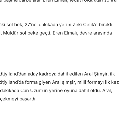
sol bek, 27’nci dakikada yerini Zeki Çelik’e bıraktı.
t Müldür sol beke geçti. Eren Elmalı, devre arasında
tjylland’dan aday kadroya dahil edilen Aral Şimşir, ilk
dtjylland’da forma giyen Aral şimşir, milli formayı ilk kez
dakikada Can Uzun’un yerine oyuna dahil oldu. Aral,
t çekmeyi başardı.