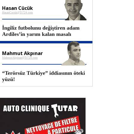
Hasan Cücük
HasanCucuk@Tr724.com
İngiliz futbolunu değiştiren adam
Ardiles’in yarım kalan masalı
Mahmut Akpınar
MahmutAkpinar@Tr724.com
“Terörsüz Türkiye” iddiasının öteki
yüzü!