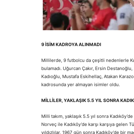
9 İSİM KADROYA ALINMADI
Millilerde, 9 futbolcu da çeşitli nedenlerl
bulamadı. Uğurcan Çakır, Ersin Destanoğlu,
Kadıoğlu, Mustafa Eskihellaç, Atakan Karaz
kadrosunda yer almayan isimler oldu.
MİLLİLER, YAKLAŞIK 5.5 YIL SONRA KADI
Milli takım, yaklaşık 5.5 yıl sonra Kadıköy’d
Norveç ile Kadıköy’de karşı karşıya gelen Tür
yıldızlılar, 1967 gün sonra Kadıköy’de bir ma