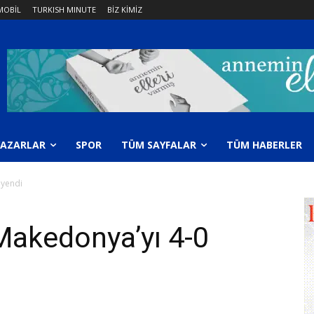
OBİL
TURKISH MINUTE
BİZ KİMİZ
YAZARLAR
SPOR
TÜM SAYFALAR
TÜM HABERLER
 yendi
 Makedonya’yı 4-0