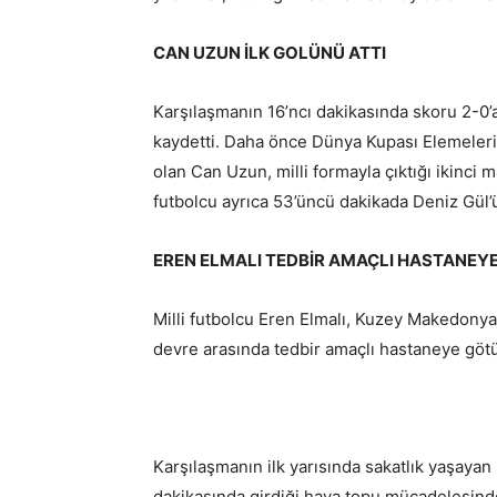
CAN UZUN İLK GOLÜNÜ ATTI
Karşılaşmanın 16’ncı dakikasında skoru 2-0’a
kaydetti. Daha önce Dünya Kupası Elemeleri
olan Can Uzun, milli formayla çıktığı ikinci 
futbolcu ayrıca 53’üncü dakikada Deniz Gül’ü
EREN ELMALI TEDBİR AMAÇLI HASTANE
Milli futbolcu Eren Elmalı, Kuzey Makedonya 
devre arasında tedbir amaçlı hastaneye göt
Karşılaşmanın ilk yarısında sakatlık yaşaya
dakikasında girdiği hava topu mücadelesinde