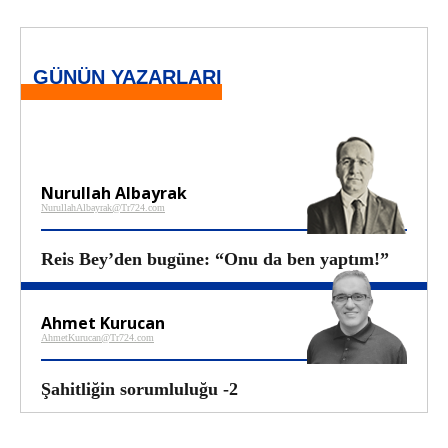
GÜNÜN YAZARLARI
Nurullah Albayrak
NurullahAlbayrak@Tr724.com
Reis Bey’den bugüne: “Onu da ben yaptım!”
Ahmet Kurucan
AhmetKurucan@Tr724.com
Şahitliğin sorumluluğu -2