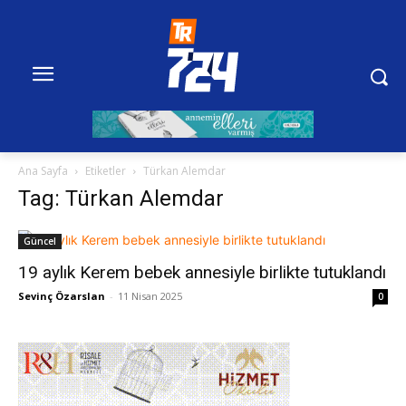
Ana Sayfa
Etiketler
Türkan Alemdar
Tag: Türkan Alemdar
Güncel
19 aylık Kerem bebek annesiyle birlikte tutuklandı
Sevinç Özarslan
-
11 Nisan 2025
0