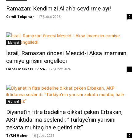
Ramazan: Kendimizi Allah’a sevdirme ayı!
Cemil Tokpınar
-
17 Şubat 2026
2
Manşet
İsrail, Ramazan öncesi Mescid-i Aksa imamının
camiye girişini engelledi
Haber Merkezi TR724
-
17 Şubat 2026
0
Güncel
Diyanet’in fitre bedeline dikkat çeken Erbakan,
AKP iktidarına seslendi: ”Türkiye’nin yarısını
zekata muhtaç hale getirdiniz”
Tr724 Haber
-
16 Şubat 2026
0