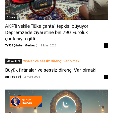
Güncel
AKP’li vekile “lüks çanta” tepkisi büyüyor:
Depremzede ziyaretine bin 790 Euroluk
çantasıyla gitti
Tr724 [Haber Merkezi]
-
9 Mart 2026
1
MAKALELER
Büyük fırtınalar ve sessiz direnç: Var olmak!
Ali Topdağ
-
2 Mart 2026
1