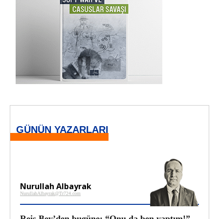
GÜNÜN YAZARLARI
Nurullah Albayrak
NurullahAlbayrak@Tr724.com
Reis Bey’den bugüne: “Onu da ben yaptım!”