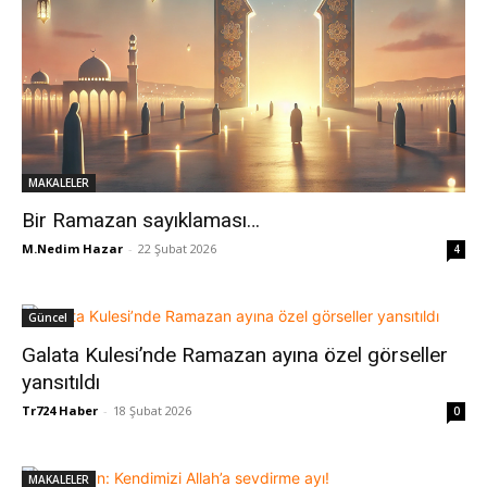
MAKALELER
Bir Ramazan sayıklaması…
M.Nedim Hazar
-
22 Şubat 2026
4
Güncel
Galata Kulesi’nde Ramazan ayına özel görseller
yansıtıldı
Tr724 Haber
-
18 Şubat 2026
0
MAKALELER