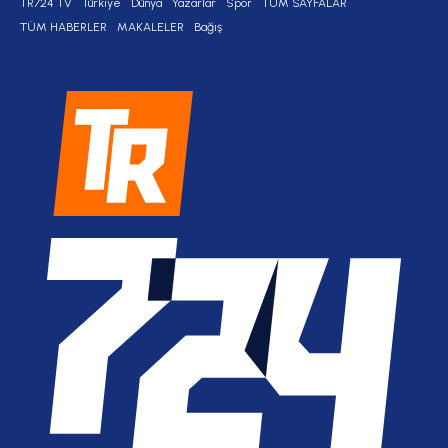
TR724 TV
Türkiye
Dünya
Yazarlar
Spor
TÜM SAYFALAR
TÜM HABERLER
MAKALELER
Bağış