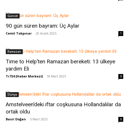
Güncel
90 gün süren bayram: Üç Aylar
Cemil Tokpınar
-
20 Aralık 2025
1
Ramazan
Time to Help’ten Ramazan bereketi: 13 ülkeye
yardım Eli
Tr724 [Haber Merkezi]
-
18 Mart 2025
0
Dünya
Amstelveen’deki iftar coşkusuna Hollandalılar da
ortak oldu
Basri Doğan
-
5 Mart 2025
0